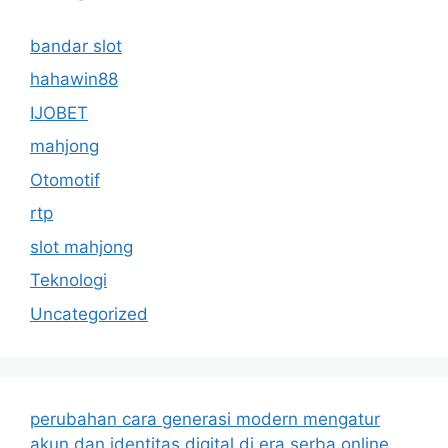
bandar slot
hahawin88
IJOBET
mahjong
Otomotif
rtp
slot mahjong
Teknologi
Uncategorized
perubahan cara generasi modern mengatur
akun dan identitas digital di era serba online