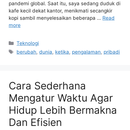
pandemi global. Saat itu, saya sedang duduk di
kafe kecil dekat kantor, menikmati secangkir
kopi sambil menyelesaikan beberapa …
Read
more
Categories
Teknologi
Tags
berubah
,
dunia
,
ketika
,
pengalaman
,
pribadi
Cara Sederhana
Mengatur Waktu Agar
Hidup Lebih Bermakna
Dan Efisien