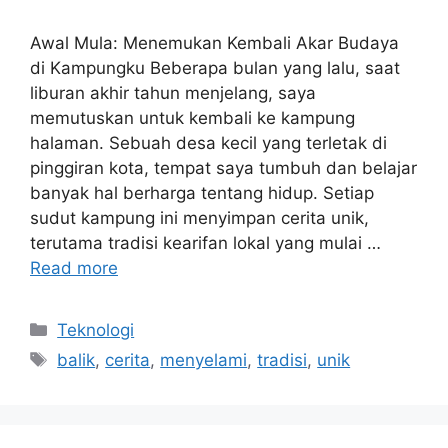
Awal Mula: Menemukan Kembali Akar Budaya
di Kampungku Beberapa bulan yang lalu, saat
liburan akhir tahun menjelang, saya
memutuskan untuk kembali ke kampung
halaman. Sebuah desa kecil yang terletak di
pinggiran kota, tempat saya tumbuh dan belajar
banyak hal berharga tentang hidup. Setiap
sudut kampung ini menyimpan cerita unik,
terutama tradisi kearifan lokal yang mulai …
Read more
Categories
Teknologi
Tags
balik
,
cerita
,
menyelami
,
tradisi
,
unik