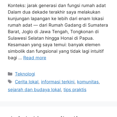
Konteks: jarak generasi dan fungsi rumah adat
Dalam dua dekade terakhir saya melakukan
kunjungan lapangan ke lebih dari enam lokasi
rumah adat — dari Rumah Gadang di Sumatera
Barat, Joglo di Jawa Tengah, Tongkonan di
Sulawesi Selatan hingga Honai di Papua.
Kesamaan yang saya temui: banyak elemen
simbolik dan fungsional yang tidak lagi intuitif
bagi …
Read more
Categories
Teknologi
Tags
Cerita lokal
,
informasi terkini
,
komunitas
,
sejarah dan budaya lokal
,
tips praktis