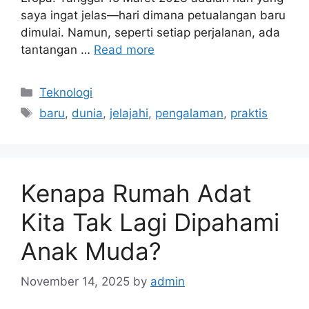
saya ingat jelas—hari dimana petualangan baru
dimulai. Namun, seperti setiap perjalanan, ada
tantangan …
Read more
Categories
Teknologi
Tags
baru
,
dunia
,
jelajahi
,
pengalaman
,
praktis
Kenapa Rumah Adat
Kita Tak Lagi Dipahami
Anak Muda?
November 14, 2025
by
admin