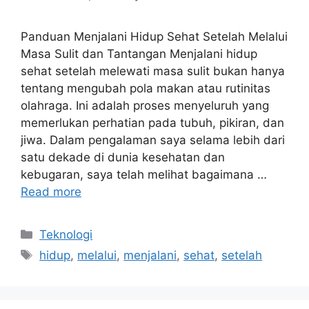
Panduan Menjalani Hidup Sehat Setelah Melalui
Masa Sulit dan Tantangan Menjalani hidup
sehat setelah melewati masa sulit bukan hanya
tentang mengubah pola makan atau rutinitas
olahraga. Ini adalah proses menyeluruh yang
memerlukan perhatian pada tubuh, pikiran, dan
jiwa. Dalam pengalaman saya selama lebih dari
satu dekade di dunia kesehatan dan
kebugaran, saya telah melihat bagaimana …
Read more
Categories
Teknologi
Tags
hidup
,
melalui
,
menjalani
,
sehat
,
setelah