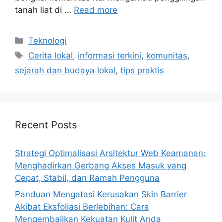
tanah liat di …
Read more
Categories
Teknologi
Tags
Cerita lokal
,
informasi terkini
,
komunitas
,
sejarah dan budaya lokal
,
tips praktis
Recent Posts
Strategi Optimalisasi Arsitektur Web Keamanan:
Menghadirkan Gerbang Akses Masuk yang
Cepat, Stabil, dan Ramah Pengguna
Panduan Mengatasi Kerusakan Skin Barrier
Akibat Eksfoliasi Berlebihan: Cara
Mengembalikan Kekuatan Kulit Anda