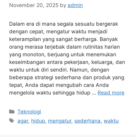
November 20, 2025
by
admin
Dalam era di mana segala sesuatu bergerak
dengan cepat, mengatur waktu menjadi
keterampilan yang sangat berharga. Banyak
orang merasa terjebak dalam rutinitas harian
yang monoton, berjuang untuk menemukan
keseimbangan antara pekerjaan, keluarga, dan
waktu untuk diri sendiri. Namun, dengan
beberapa strategi sederhana dan produk yang
tepat, Anda dapat mengubah cara Anda
mengelola waktu sehingga hidup …
Read more
Categories
Teknologi
Tags
agar
,
hidup
,
mengatur
,
sederhana
,
waktu