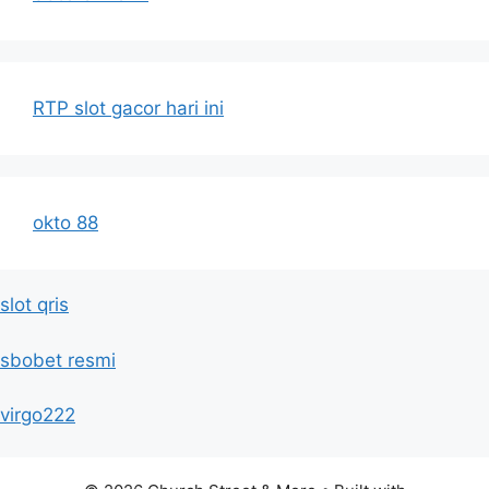
RTP slot gacor hari ini
okto 88
slot qris
sbobet resmi
virgo222