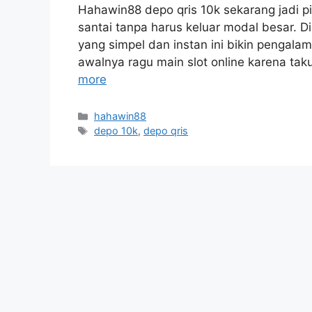
Hahawin88 depo qris 10k sekarang jadi p
santai tanpa harus keluar modal besar. 
yang simpel dan instan ini bikin pengalam
awalnya ragu main slot online karena tak
more
Categories
hahawin88
Tags
depo 10k
,
depo qris