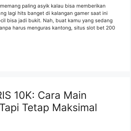
 memang paling asyik kalau bisa memberikan
g lagi hits banget di kalangan gamer saat ini
il bisa jadi bukit. Nah, buat kamu yang sedang
npa harus menguras kantong, situs slot bet 200
S 10K: Cara Main
 Tapi Tetap Maksimal