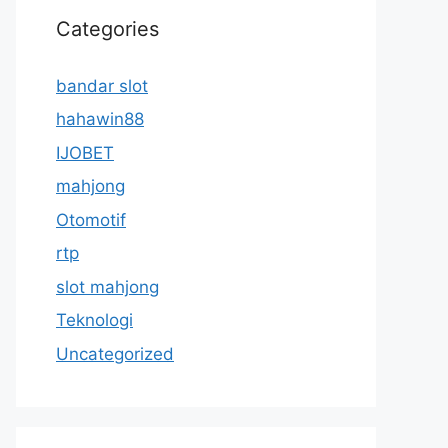
Categories
bandar slot
hahawin88
IJOBET
mahjong
Otomotif
rtp
slot mahjong
Teknologi
Uncategorized