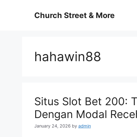
Skip
to
Church Street & More
content
hahawin88
Situs Slot Bet 200:
Dengan Modal Rece
January 24, 2026
by
admin