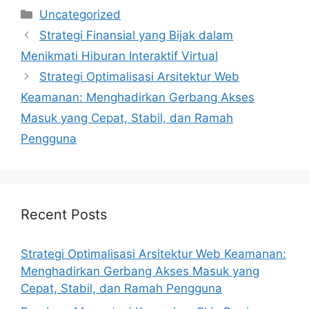
Categories
Uncategorized
Strategi Finansial yang Bijak dalam
Menikmati Hiburan Interaktif Virtual
Strategi Optimalisasi Arsitektur Web
Keamanan: Menghadirkan Gerbang Akses
Masuk yang Cepat, Stabil, dan Ramah
Pengguna
Recent Posts
Strategi Optimalisasi Arsitektur Web Keamanan:
Menghadirkan Gerbang Akses Masuk yang
Cepat, Stabil, dan Ramah Pengguna