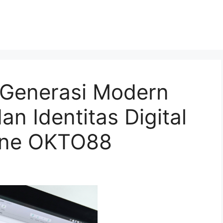
 Generasi Modern
n Identitas Digital
line OKTO88