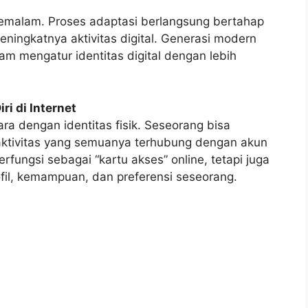
 semalam. Proses adaptasi berlangsung bertahap
ingkatnya aktivitas digital. Generasi modern
 mengatur identitas digital dengan lebih
ri di Internet
ara dengan identitas fisik. Seseorang bisa
 aktivitas yang semuanya terhubung dengan akun
erfungsi sebagai “kartu akses” online, tetapi juga
fil, kemampuan, dan preferensi seseorang.