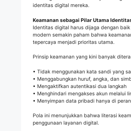
identitas digital mereka.
Keamanan sebagai Pilar Utama Identitas
Identitas digital harus dijaga dengan bai
modern semakin paham bahwa keamanan ti
tepercaya menjadi prioritas utama.
Prinsip keamanan yang kini banyak diter
• Tidak menggunakan kata sandi yang s
• Menggabungkan huruf, angka, dan simb
• Mengaktifkan autentikasi dua langkah
• Menghindari mengakses akun melalui l
• Menyimpan data pribadi hanya di pera
Pola ini menunjukkan bahwa literasi kea
penggunaan layanan digital.