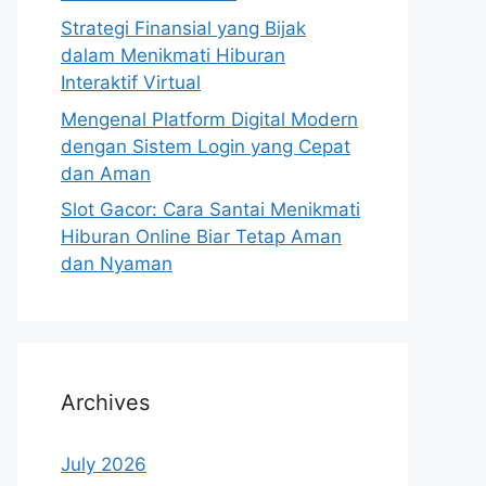
Strategi Finansial yang Bijak
dalam Menikmati Hiburan
Interaktif Virtual
Mengenal Platform Digital Modern
dengan Sistem Login yang Cepat
dan Aman
Slot Gacor: Cara Santai Menikmati
Hiburan Online Biar Tetap Aman
dan Nyaman
Archives
July 2026