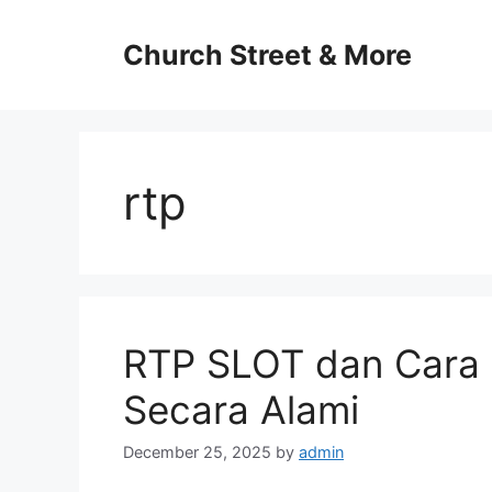
Skip
to
Church Street & More
content
rtp
RTP SLOT dan Cara
Secara Alami
December 25, 2025
by
admin