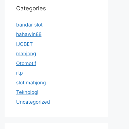
Categories
bandar slot
hahawin88
IJOBET
mahjong
Otomotif
rtp
slot mahjong
Teknologi
Uncategorized