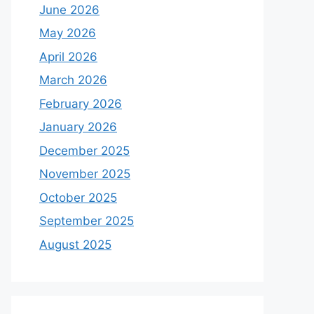
June 2026
May 2026
April 2026
March 2026
February 2026
January 2026
December 2025
November 2025
October 2025
September 2025
August 2025