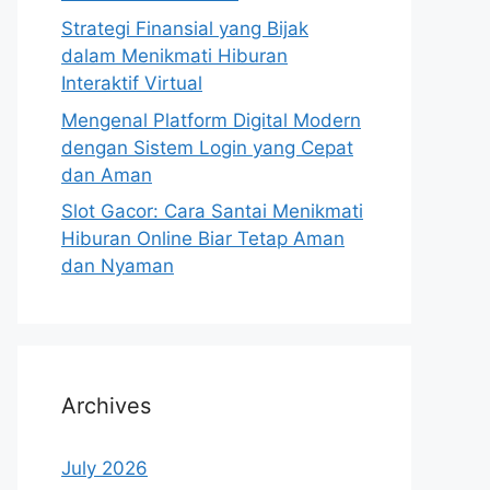
Strategi Finansial yang Bijak
dalam Menikmati Hiburan
Interaktif Virtual
Mengenal Platform Digital Modern
dengan Sistem Login yang Cepat
dan Aman
Slot Gacor: Cara Santai Menikmati
Hiburan Online Biar Tetap Aman
dan Nyaman
Archives
July 2026