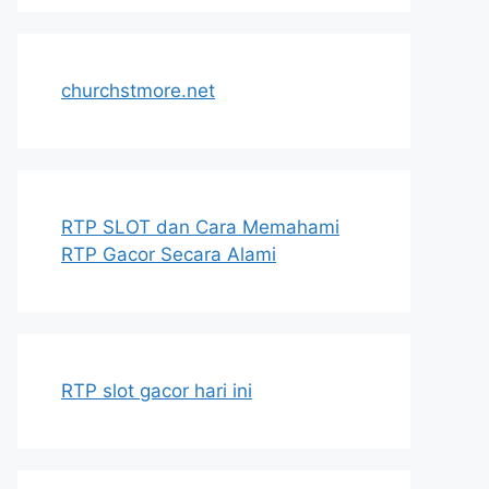
churchstmore.net
RTP SLOT dan Cara Memahami
RTP Gacor Secara Alami
RTP slot gacor hari ini