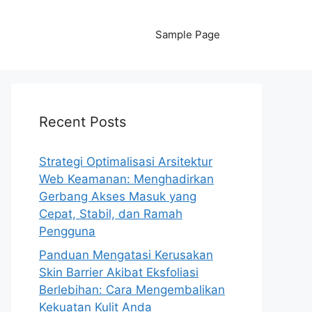
Sample Page
Recent Posts
Strategi Optimalisasi Arsitektur
Web Keamanan: Menghadirkan
Gerbang Akses Masuk yang
Cepat, Stabil, dan Ramah
Pengguna
Panduan Mengatasi Kerusakan
Skin Barrier Akibat Eksfoliasi
Berlebihan: Cara Mengembalikan
Kekuatan Kulit Anda