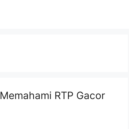
 Memahami RTP Gacor