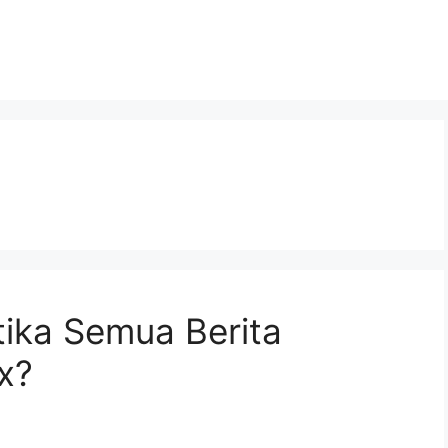
tika Semua Berita
x?