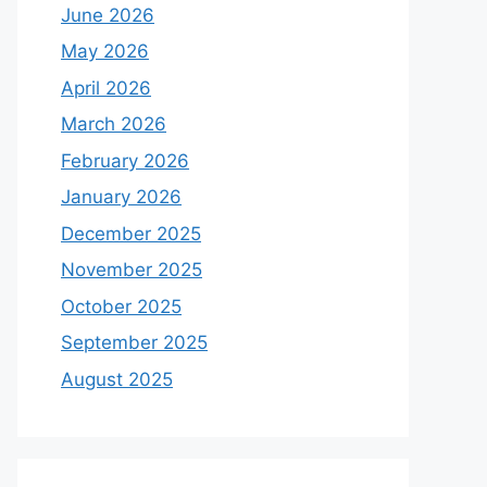
June 2026
May 2026
April 2026
March 2026
February 2026
January 2026
December 2025
November 2025
October 2025
September 2025
August 2025