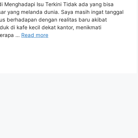
i Menghadapi Isu Terkini Tidak ada yang bisa
ar yang melanda dunia. Saya masih ingat tanggal
rus berhadapan dengan realitas baru akibat
duk di kafe kecil dekat kantor, menikmati
berapa …
Read more