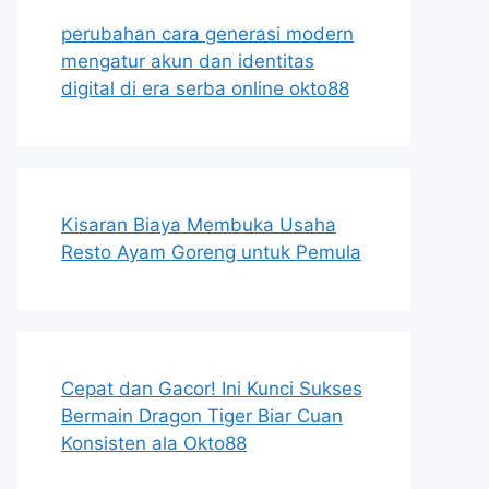
perubahan cara generasi modern
mengatur akun dan identitas
digital di era serba online okto88
Kisaran Biaya Membuka Usaha
Resto Ayam Goreng untuk Pemula
Cepat dan Gacor! Ini Kunci Sukses
Bermain Dragon Tiger Biar Cuan
Konsisten ala Okto88