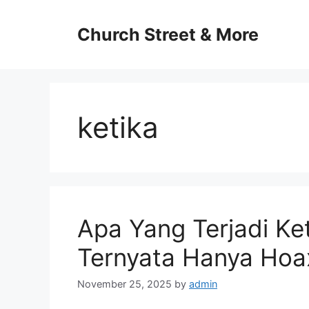
Skip
to
Church Street & More
content
ketika
Apa Yang Terjadi Ke
Ternyata Hanya Hoa
November 25, 2025
by
admin