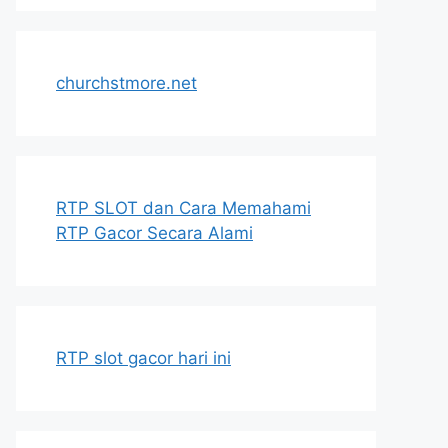
churchstmore.net
RTP SLOT dan Cara Memahami
RTP Gacor Secara Alami
RTP slot gacor hari ini