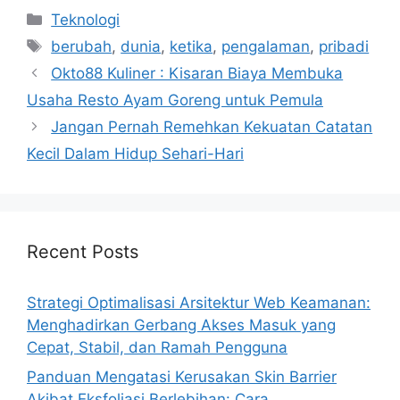
Categories
Teknologi
Tags
berubah
,
dunia
,
ketika
,
pengalaman
,
pribadi
Okto88 Kuliner : Kisaran Biaya Membuka
Usaha Resto Ayam Goreng untuk Pemula
Jangan Pernah Remehkan Kekuatan Catatan
Kecil Dalam Hidup Sehari-Hari
Recent Posts
Strategi Optimalisasi Arsitektur Web Keamanan:
Menghadirkan Gerbang Akses Masuk yang
Cepat, Stabil, dan Ramah Pengguna
Panduan Mengatasi Kerusakan Skin Barrier
Akibat Eksfoliasi Berlebihan: Cara