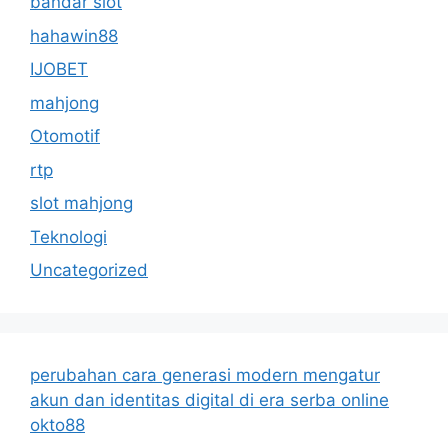
bandar slot
hahawin88
IJOBET
mahjong
Otomotif
rtp
slot mahjong
Teknologi
Uncategorized
perubahan cara generasi modern mengatur
akun dan identitas digital di era serba online
okto88