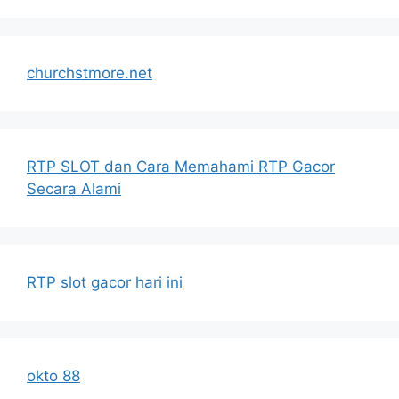
churchstmore.net
RTP SLOT dan Cara Memahami RTP Gacor
Secara Alami
RTP slot gacor hari ini
okto 88