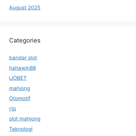
August 2025
Categories
bandar slot
hahawin88
IJOBET
mahjong
Otomotif
rtp
slot mahjong
Teknologi