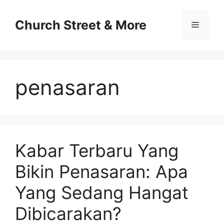
Skip
to
Church Street & More
Menu
content
penasaran
Kabar Terbaru Yang
Bikin Penasaran: Apa
Yang Sedang Hangat
Dibicarakan?