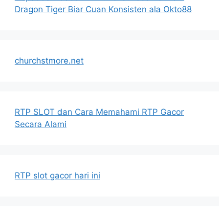
Dragon Tiger Biar Cuan Konsisten ala Okto88
churchstmore.net
RTP SLOT dan Cara Memahami RTP Gacor
Secara Alami
RTP slot gacor hari ini