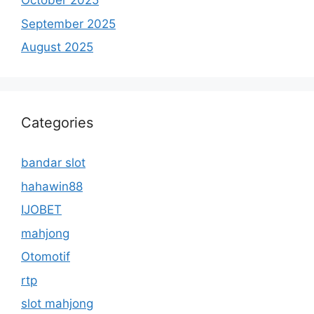
October 2025
September 2025
August 2025
Categories
bandar slot
hahawin88
IJOBET
mahjong
Otomotif
rtp
slot mahjong