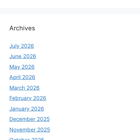
Archives
July 2026
June 2026
May 2026
April 2026
March 2026
February 2026
January 2026
December 2025
November 2025