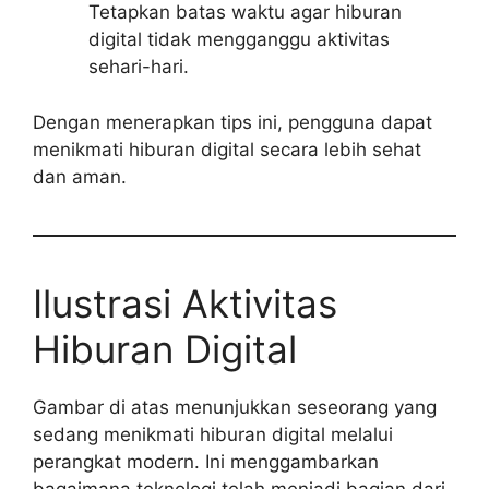
Tetapkan batas waktu agar hiburan
digital tidak mengganggu aktivitas
sehari-hari.
Dengan menerapkan tips ini, pengguna dapat
menikmati hiburan digital secara lebih sehat
dan aman.
Ilustrasi Aktivitas
Hiburan Digital
Gambar di atas menunjukkan seseorang yang
sedang menikmati hiburan digital melalui
perangkat modern. Ini menggambarkan
bagaimana teknologi telah menjadi bagian dari