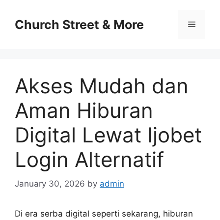
Skip
to
Church Street & More
Menu
content
Akses Mudah dan
Aman Hiburan
Digital Lewat Ijobet
Login Alternatif
January 30, 2026
by
admin
Di era serba digital seperti sekarang, hiburan