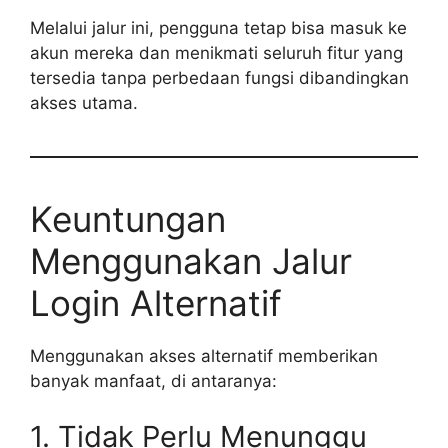
Melalui jalur ini, pengguna tetap bisa masuk ke
akun mereka dan menikmati seluruh fitur yang
tersedia tanpa perbedaan fungsi dibandingkan
akses utama.
Keuntungan
Menggunakan Jalur
Login Alternatif
Menggunakan akses alternatif memberikan
banyak manfaat, di antaranya:
1. Tidak Perlu Menunggu