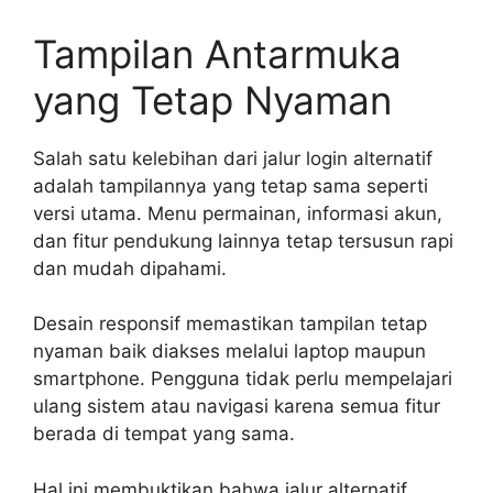
Tampilan Antarmuka
yang Tetap Nyaman
Salah satu kelebihan dari jalur login alternatif
adalah tampilannya yang tetap sama seperti
versi utama. Menu permainan, informasi akun,
dan fitur pendukung lainnya tetap tersusun rapi
dan mudah dipahami.
Desain responsif memastikan tampilan tetap
nyaman baik diakses melalui laptop maupun
smartphone. Pengguna tidak perlu mempelajari
ulang sistem atau navigasi karena semua fitur
berada di tempat yang sama.
Hal ini membuktikan bahwa jalur alternatif