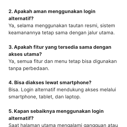
2. Apakah aman menggunakan login
alternatif?
Ya, selama menggunakan tautan resmi, sistem
keamanannya tetap sama dengan jalur utama.
3. Apakah fitur yang tersedia sama dengan
akses utama?
Ya, semua fitur dan menu tetap bisa digunakan
tanpa perbedaan.
4. Bisa diakses lewat smartphone?
Bisa. Login alternatif mendukung akses melalui
smartphone, tablet, dan laptop.
5. Kapan sebaiknya menggunakan login
alternatif?
Saat halaman utama mengalami gangguan atau