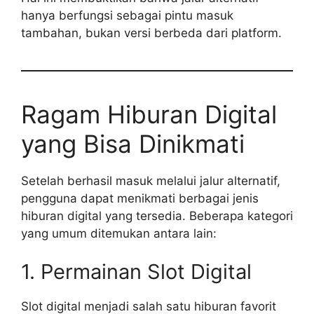
hanya berfungsi sebagai pintu masuk
tambahan, bukan versi berbeda dari platform.
Ragam Hiburan Digital
yang Bisa Dinikmati
Setelah berhasil masuk melalui jalur alternatif,
pengguna dapat menikmati berbagai jenis
hiburan digital yang tersedia. Beberapa kategori
yang umum ditemukan antara lain:
1. Permainan Slot Digital
Slot digital menjadi salah satu hiburan favorit