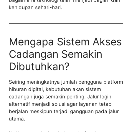
kehidupan sehari-hari.
Mengapa Sistem Akses
Cadangan Semakin
Dibutuhkan?
Seiring meningkatnya jumlah pengguna platform
hiburan digital, kebutuhan akan sistem
cadangan juga semakin penting. Jalur login
alternatif menjadi solusi agar layanan tetap
berjalan meskipun terjadi gangguan pada jalur
utama.