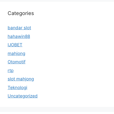
Categories
bandar slot
hahawin88
IJOBET
mahjong
Otomotif
rtp
slot mahjong
Teknologi
Uncategorized