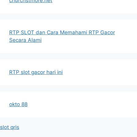
churchstmore.net
RTP SLOT dan Cara Memahami RTP Gacor
Secara Alami
RTP slot gacor hari ini
okto 88
slot qris