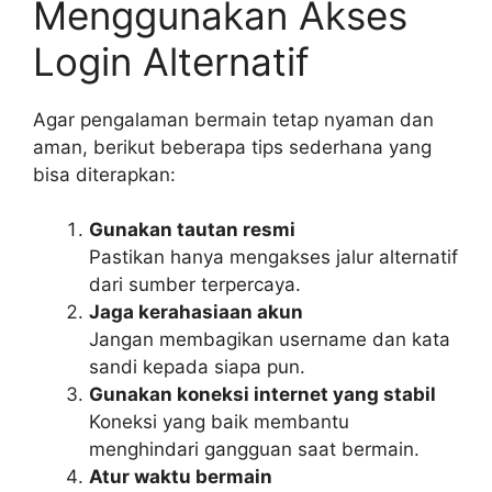
Menggunakan Akses
Login Alternatif
Agar pengalaman bermain tetap nyaman dan
aman, berikut beberapa tips sederhana yang
bisa diterapkan:
Gunakan tautan resmi
Pastikan hanya mengakses jalur alternatif
dari sumber terpercaya.
Jaga kerahasiaan akun
Jangan membagikan username dan kata
sandi kepada siapa pun.
Gunakan koneksi internet yang stabil
Koneksi yang baik membantu
menghindari gangguan saat bermain.
Atur waktu bermain