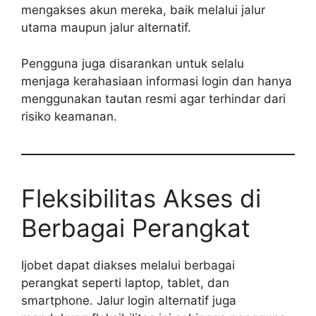
mengakses akun mereka, baik melalui jalur
utama maupun jalur alternatif.
Pengguna juga disarankan untuk selalu
menjaga kerahasiaan informasi login dan hanya
menggunakan tautan resmi agar terhindar dari
risiko keamanan.
Fleksibilitas Akses di
Berbagai Perangkat
Ijobet dapat diakses melalui berbagai
perangkat seperti laptop, tablet, dan
smartphone. Jalur login alternatif juga