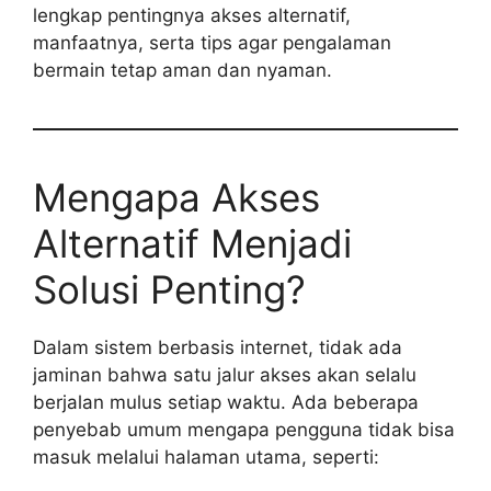
lengkap pentingnya akses alternatif,
manfaatnya, serta tips agar pengalaman
bermain tetap aman dan nyaman.
Mengapa Akses
Alternatif Menjadi
Solusi Penting?
Dalam sistem berbasis internet, tidak ada
jaminan bahwa satu jalur akses akan selalu
berjalan mulus setiap waktu. Ada beberapa
penyebab umum mengapa pengguna tidak bisa
masuk melalui halaman utama, seperti: