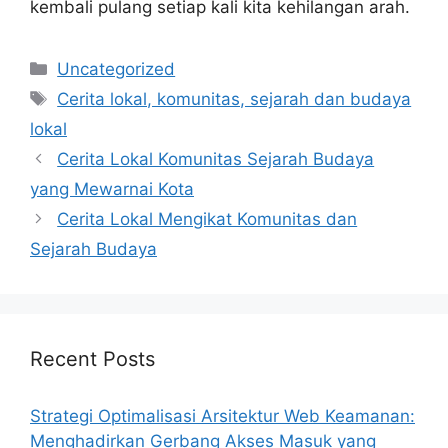
kembali pulang setiap kali kita kehilangan arah.
Categories
Uncategorized
Tags
Cerita lokal, komunitas, sejarah dan budaya
lokal
Cerita Lokal Komunitas Sejarah Budaya
yang Mewarnai Kota
Cerita Lokal Mengikat Komunitas dan
Sejarah Budaya
Recent Posts
Strategi Optimalisasi Arsitektur Web Keamanan:
Menghadirkan Gerbang Akses Masuk yang