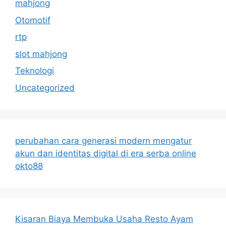
mahjong
Otomotif
rtp
slot mahjong
Teknologi
Uncategorized
perubahan cara generasi modern mengatur
akun dan identitas digital di era serba online
okto88
Kisaran Biaya Membuka Usaha Resto Ayam