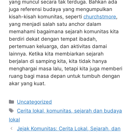
yang muncul secara tak terduga. Bahkan ada
juga referensi budaya yang mengumpulkan
kisah-kisah komunitas, seperti
churchstmore
,
yang menjadi salah satu anchor dalam
memahami bagaimana sejarah komunitas kita
berdiri dekat dengan tempat ibadah,
pertemuan keluarga, dan aktivitas damai
lainnya. Ketika kita membiarkan sejarah
berjalan di samping kita, kita tidak hanya
menghargai masa lalu, tetapi kita juga memberi
ruang bagi masa depan untuk tumbuh dengan
akar yang kuat.
Categories
Uncategorized
Tags
Cerita lokal, komunitas, sejarah dan budaya
lokal
Jejak Komunitas: Cerita Lokal, Sejarah, dan