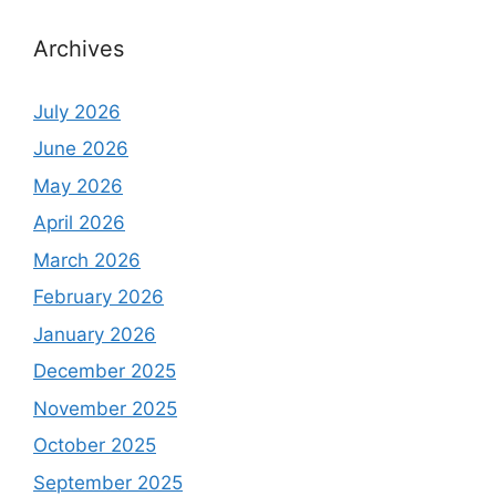
Archives
July 2026
June 2026
May 2026
April 2026
March 2026
February 2026
January 2026
December 2025
November 2025
October 2025
September 2025