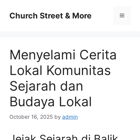
Skip
to
Church Street & More
Menu
content
Menyelami Cerita
Lokal Komunitas
Sejarah dan
Budaya Lokal
October 16, 2025
by
admin
Jejak Sejarah di Balik