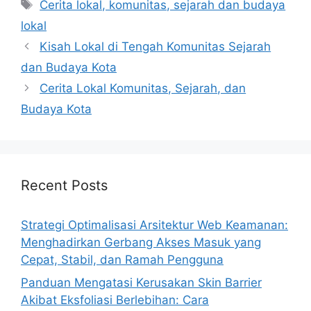
Tags
Cerita lokal, komunitas, sejarah dan budaya
lokal
Kisah Lokal di Tengah Komunitas Sejarah
dan Budaya Kota
Cerita Lokal Komunitas, Sejarah, dan
Budaya Kota
Recent Posts
Strategi Optimalisasi Arsitektur Web Keamanan:
Menghadirkan Gerbang Akses Masuk yang
Cepat, Stabil, dan Ramah Pengguna
Panduan Mengatasi Kerusakan Skin Barrier
Akibat Eksfoliasi Berlebihan: Cara