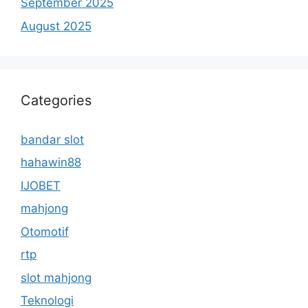
September 2025
August 2025
Categories
bandar slot
hahawin88
IJOBET
mahjong
Otomotif
rtp
slot mahjong
Teknologi