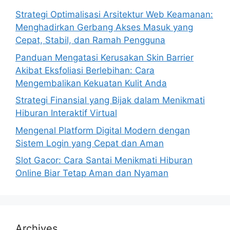
Strategi Optimalisasi Arsitektur Web Keamanan:
Menghadirkan Gerbang Akses Masuk yang
Cepat, Stabil, dan Ramah Pengguna
Panduan Mengatasi Kerusakan Skin Barrier
Akibat Eksfoliasi Berlebihan: Cara
Mengembalikan Kekuatan Kulit Anda
Strategi Finansial yang Bijak dalam Menikmati
Hiburan Interaktif Virtual
Mengenal Platform Digital Modern dengan
Sistem Login yang Cepat dan Aman
Slot Gacor: Cara Santai Menikmati Hiburan
Online Biar Tetap Aman dan Nyaman
Archives