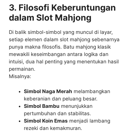
3. Filosofi Keberuntungan
dalam Slot Mahjong
Di balik simbol-simbol yang muncul di layar,
setiap elemen dalam slot mahjong sebenarnya
punya makna filosofis. Batu mahjong klasik
mewakili keseimbangan antara logika dan
intuisi, dua hal penting yang menentukan hasil
permainan.
Misalnya:
Simbol Naga Merah
melambangkan
keberanian dan peluang besar.
Simbol Bambu
menunjukkan
pertumbuhan dan stabilitas.
Simbol Koin Emas
menjadi lambang
rezeki dan kemakmuran.