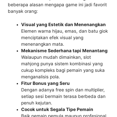
beberapa alasan mengapa game ini jadi favorit
banyak orang:
Visual yang Estetik dan Menenangkan
Elemen warna hijau, emas, dan batu giok
menciptakan efek visual yang
menenangkan mata.
Mekanisme Sederhana tapi Menantang
Walaupun mudah dimainkan, slot
mahjong punya sistem kombinasi yang
cukup kompleks bagi pemain yang suka
menganalisis pola.
Fitur Bonus yang Seru
Dengan adanya free spin dan multiplier,
setiap sesi bermain terasa berbeda dan
penuh kejutan.
Cocok untuk Segala Tipe Pemain
Baik pemain pemula maupun profesional