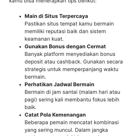
kamu bisa menerapkan tips berikut:
Main di Situs Terpercaya
Pastikan situs tempat kamu bermain
memiliki reputasi baik dan sistem
keamanan kuat.
Gunakan Bonus dengan Cermat
Banyak platform menyediakan bonus
deposit atau cashback. Gunakan secara
strategis untuk memperpanjang waktu
bermain.
Perhatikan Jadwal Bermain
Bermain di jam santai (malam hari atau
pagi) sering kali membantu fokus lebih
baik.
Catat Pola Kemenangan
Beberapa pemain mencatat kombinasi
yang sering muncul. Dalam jangka