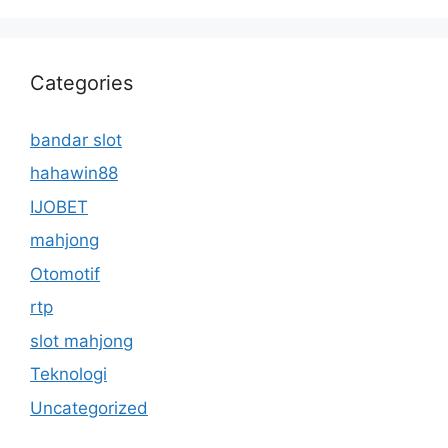
Categories
bandar slot
hahawin88
IJOBET
mahjong
Otomotif
rtp
slot mahjong
Teknologi
Uncategorized