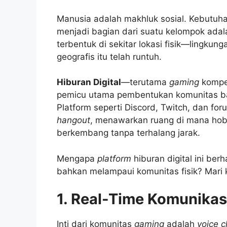
Manusia adalah makhluk sosial. Kebutuh
menjadi bagian dari suatu kelompok adal
terbentuk di sekitar lokasi fisik—lingkung
geografis itu telah runtuh.
Hiburan Digital
—terutama
gaming
kompet
pemicu utama pembentukan komunitas bar
Platform seperti Discord, Twitch, dan fo
hangout
, menawarkan ruang di mana hobi
berkembang tanpa terhalang jarak.
Mengapa
platform
hiburan digital ini ber
bahkan melampaui komunitas fisik? Mari k
1. Real-Time Komunikas
Inti dari komunitas
gaming
adalah
voice c