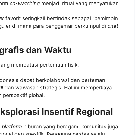
form
co-watching
menjadi ritual yang menyatukan
er
favorit seringkali bertindak sebagai “pemimpin
eguler di mana para penggemar berkumpul di
chat
grafis dan Waktu
ang membatasi pertemuan fisik.
ndonesia dapat berkolaborasi dan berteman
ll
dan wawasan strategis. Hal ini memperkaya
perspektif global.
splorasi Insentif Regional
n
platform
hiburan yang beragam, komunitas juga
gional dan spesifik. Pengguna cerdas selalu