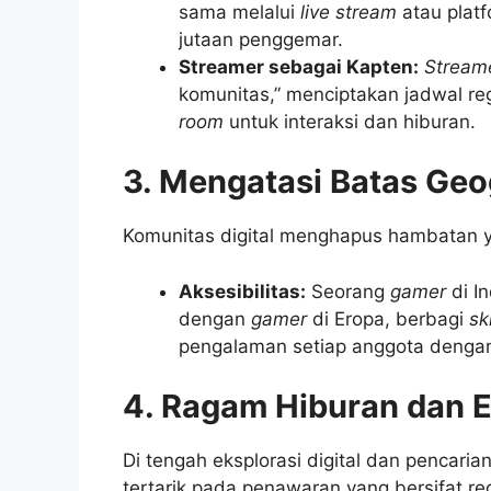
sama melalui
live stream
atau plat
jutaan penggemar.
Streamer sebagai Kapten:
Stream
komunitas,” menciptakan jadwal r
room
untuk interaksi dan hiburan.
3. Mengatasi Batas Geo
Komunitas digital menghapus hambatan y
Aksesibilitas:
Seorang
gamer
di I
dengan
gamer
di Eropa, berbagi
ski
pengalaman setiap anggota dengan 
4. Ragam Hiburan dan Ek
Di tengah eksplorasi digital dan pencaria
tertarik pada penawaran yang bersifat re