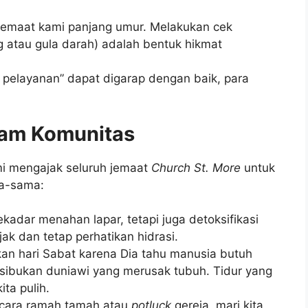
jemaat kami panjang umur. Melakukan cek
ng atau gula darah) adalah bentuk hikmat
 pelayanan” dapat digarap dengan baik, para
lam Komunitas
mi mengajak seluruh jemaat
Church St. More
untuk
a-sama:
adar menahan lapar, tetapi juga detoksifikasi
ak dan tetap perhatikan hidrasi.
n hari Sabat karena Dia tahu manusia butuh
kesibukan duniawi yang merusak tubuh. Tidur yang
ta pulih.
cara ramah tamah atau
potluck
gereja, mari kita