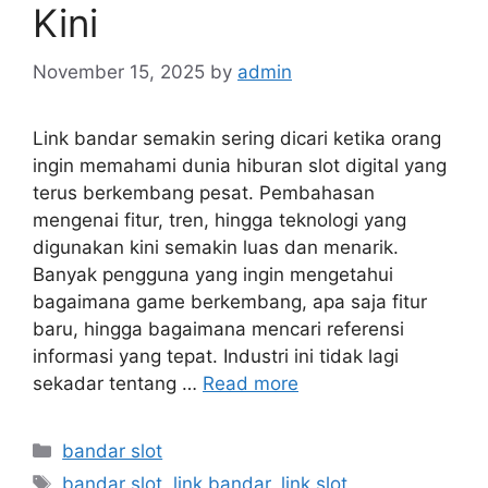
Kini
November 15, 2025
by
admin
Link bandar semakin sering dicari ketika orang
ingin memahami dunia hiburan slot digital yang
terus berkembang pesat. Pembahasan
mengenai fitur, tren, hingga teknologi yang
digunakan kini semakin luas dan menarik.
Banyak pengguna yang ingin mengetahui
bagaimana game berkembang, apa saja fitur
baru, hingga bagaimana mencari referensi
informasi yang tepat. Industri ini tidak lagi
sekadar tentang …
Read more
Categories
bandar slot
Tags
bandar slot
,
link bandar
,
link slot