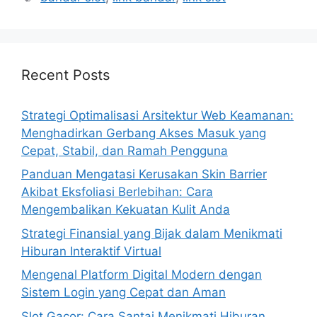
Recent Posts
Strategi Optimalisasi Arsitektur Web Keamanan:
Menghadirkan Gerbang Akses Masuk yang
Cepat, Stabil, dan Ramah Pengguna
Panduan Mengatasi Kerusakan Skin Barrier
Akibat Eksfoliasi Berlebihan: Cara
Mengembalikan Kekuatan Kulit Anda
Strategi Finansial yang Bijak dalam Menikmati
Hiburan Interaktif Virtual
Mengenal Platform Digital Modern dengan
Sistem Login yang Cepat dan Aman
Slot Gacor: Cara Santai Menikmati Hiburan