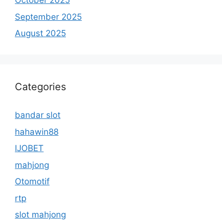
October 2025
September 2025
August 2025
Categories
bandar slot
hahawin88
IJOBET
mahjong
Otomotif
rtp
slot mahjong