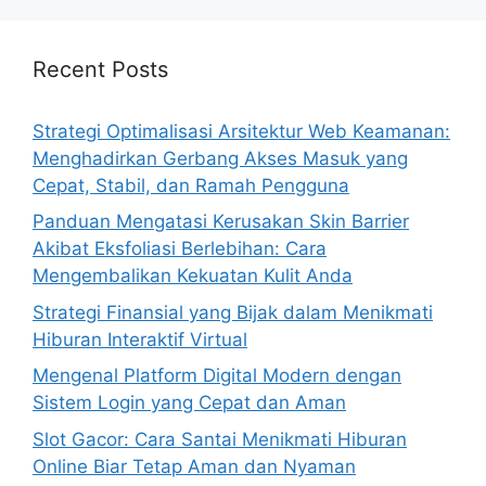
Recent Posts
Strategi Optimalisasi Arsitektur Web Keamanan:
Menghadirkan Gerbang Akses Masuk yang
Cepat, Stabil, dan Ramah Pengguna
Panduan Mengatasi Kerusakan Skin Barrier
Akibat Eksfoliasi Berlebihan: Cara
Mengembalikan Kekuatan Kulit Anda
Strategi Finansial yang Bijak dalam Menikmati
Hiburan Interaktif Virtual
Mengenal Platform Digital Modern dengan
Sistem Login yang Cepat dan Aman
Slot Gacor: Cara Santai Menikmati Hiburan
Online Biar Tetap Aman dan Nyaman