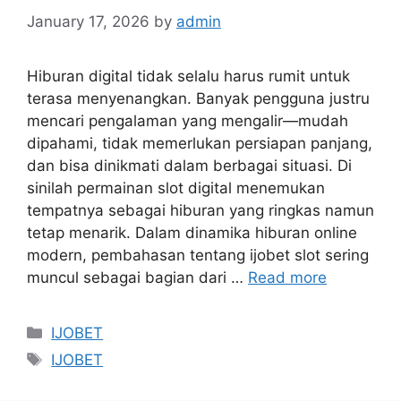
January 17, 2026
by
admin
Hiburan digital tidak selalu harus rumit untuk
terasa menyenangkan. Banyak pengguna justru
mencari pengalaman yang mengalir—mudah
dipahami, tidak memerlukan persiapan panjang,
dan bisa dinikmati dalam berbagai situasi. Di
sinilah permainan slot digital menemukan
tempatnya sebagai hiburan yang ringkas namun
tetap menarik. Dalam dinamika hiburan online
modern, pembahasan tentang ijobet slot sering
muncul sebagai bagian dari …
Read more
Categories
IJOBET
Tags
IJOBET