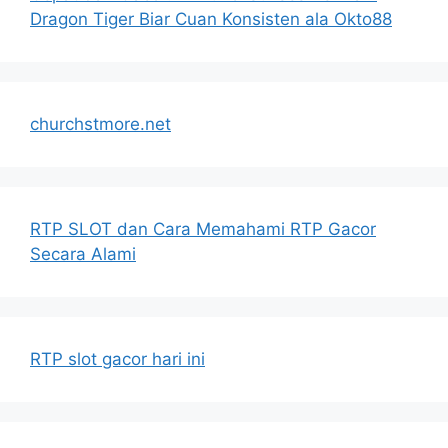
Dragon Tiger Biar Cuan Konsisten ala Okto88
churchstmore.net
RTP SLOT dan Cara Memahami RTP Gacor
Secara Alami
RTP slot gacor hari ini