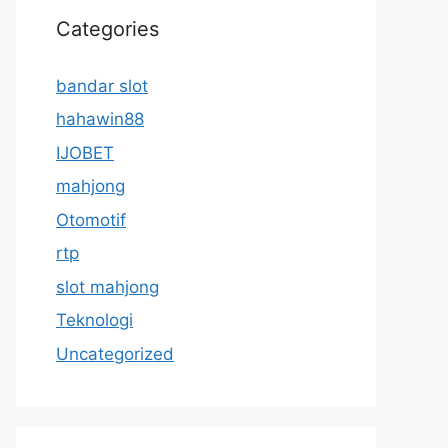
Categories
bandar slot
hahawin88
IJOBET
mahjong
Otomotif
rtp
slot mahjong
Teknologi
Uncategorized