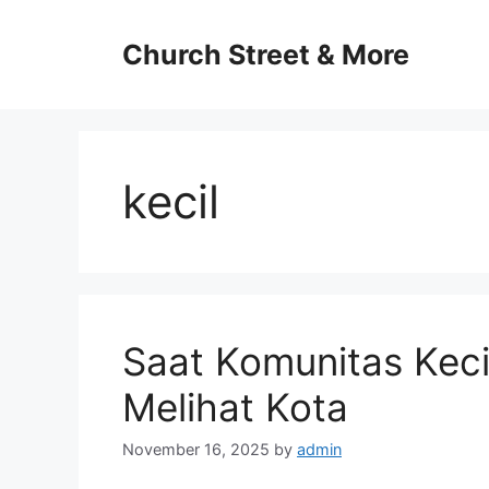
Skip
to
Church Street & More
content
kecil
Saat Komunitas Keci
Melihat Kota
November 16, 2025
by
admin