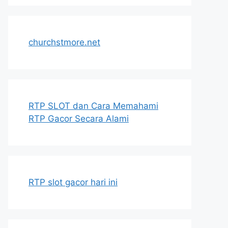
churchstmore.net
RTP SLOT dan Cara Memahami
RTP Gacor Secara Alami
RTP slot gacor hari ini